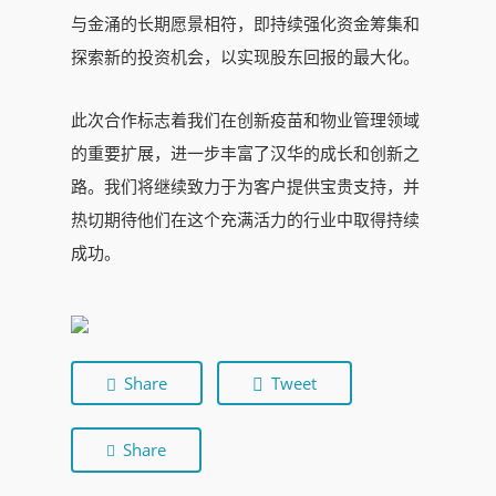
与金涌的长期愿景相符，即持续强化资金筹集和
探索新的投资机会，以实现股东回报的最大化。
此次合作标志着我们在创新疫苗和物业管理领域
的重要扩展，进一步丰富了汉华的成长和创新之
路。我们将继续致力于为客户提供宝贵支持，并
热切期待他们在这个充满活力的行业中取得持续
成功。
Share
Tweet
Share