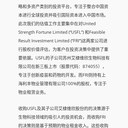
略和多资产类别的投资平台，专注于整合中国资
本进行全球投资并吸引国际资本进入中国市场。
此次我们的估值工作主要集中在对United
Strength Fortune Limited (“USFL”) 和Feasible
Result Investment Limited (“FRI”)这两家公司进
行股权价值评估，为客户在投资决策中提供了重
要依据。USFL的子公司苏州艾棣维欣生物科技有
限公司在新三板上市（股票代码：874055），
专注于创新疫苗和药物的开发。而FRI则持有上
海利丰物业管理有限公司100%的股权，专注于
物业租赁业务。
收购USFL及其子公司艾棣维欣股份的的决策源于
生物科技领域的吸引人的投资机会，而收购FRI
的决策则是基于预期的物业租金收入。这些收购