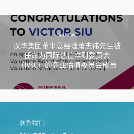
Next Post
汉华集团董事总经理萧志伟先生被
任命为国际估值准则委员会
（IVSC）的商业估值委员会成员
联系我们