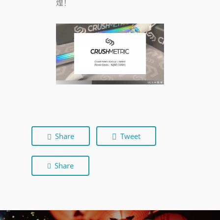
煌！
Share
Tweet
Share