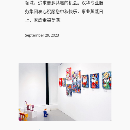
领域，追求更多共赢的机会。汉华专业服
务集团衷心祝愿您中秋快乐，事业蒸蒸日
上，家庭幸福美满！
September 29, 2023