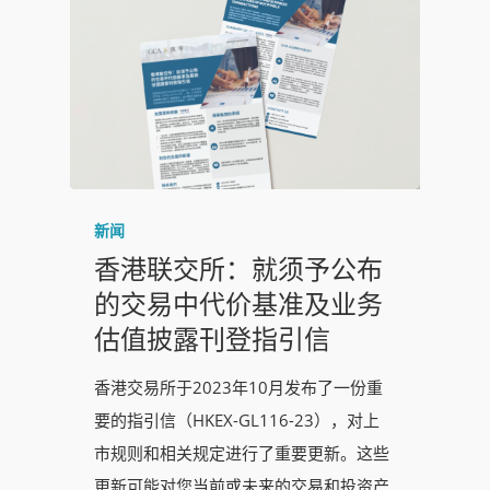
新闻
香港联交所：就须予公布
的交易中代价基准及业务
估值披露刊登指引信
香港交易所于2023年10月发布了一份重
要的指引信（HKEX-GL116-23），对上
市规则和相关规定进行了重要更新。这些
更新可能对您当前或未来的交易和投资产