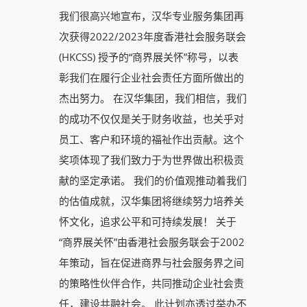
我们很高兴地宣布，汉华专业服务集团再
次获得2022/2023年度香港社会服务联会
(HKCSS) 授予的“商界展关怀”称号，以表
彰我们在履行企业社会责任方面所做出的
杰出努力。 在汉华集团，我们相信，我们
的成功不仅仅是关于财务收益，也关乎对
员工、客户和环境的福祉作出贡献。这个
奖项体现了我们致力于为世界做出积极贡
献的坚定承诺。 我们的价值观推动着我们
的估值成就，汉华集团将继续努力培养关
怀文化，追求公平和可持续发展！ 关于
“商界展关怀”由香港社会服务联会于2002
年策动，旨在促进商界与社会服务界之间
的策略性伙伴合作，共同推动企业社会责
任，建设共融社会。 此计划亦透过举办不