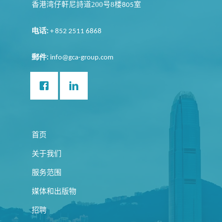
香港湾仔軒尼詩道200
号8
楼
室
805
电话
:
+ 852 2511 6868
郵件
:
info@gca-group.com
首页
关于我们
服务范围
媒体和出版物
招聘