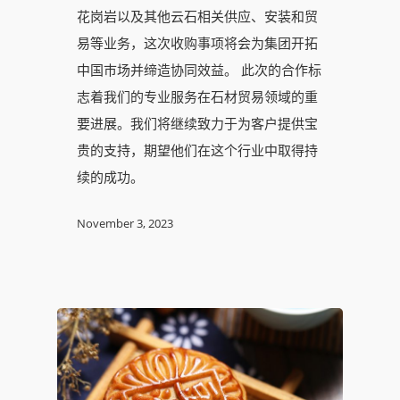
花岗岩以及其他云石相关供应、安装和贸
易等业务，这次收购事项将会为集团开拓
中国巿场并缔造协同效益。 此次的合作标
志着我们的专业服务在石材贸易领域的重
要进展。我们将继续致力于为客户提供宝
贵的支持，期望他们在这个行业中取得持
续的成功。
November 3, 2023