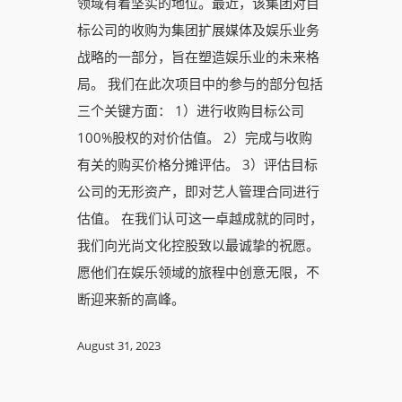
领域有着坚实的地位。最近，该集团对目
标公司的收购为集团扩展媒体及娱乐业务
战略的一部分，旨在塑造娱乐业的未来格
局。 我们在此次项目中的参与的部分包括
三个关键方面： 1）进行收购目标公司
100%股权的对价估值。 2）完成与收购
有关的购买价格分摊评估。 3）评估目标
公司的无形资产，即对艺人管理合同进行
估值。 在我们认可这一卓越成就的同时，
我们向光尚文化控股致以最诚挚的祝愿。
愿他们在娱乐领域的旅程中创意无限，不
断迎来新的高峰。
August 31, 2023