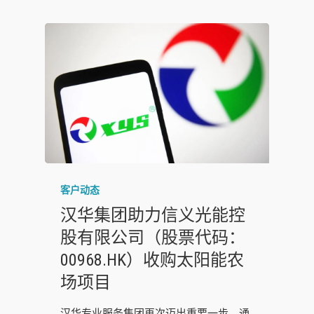
客户动态
汉华集团助力信义光能控
股有限公司（股票代码：
00968.HK）收购太阳能农
场项目
汉华专业服务集团再次迈出重要一步，通