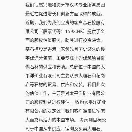
我们很高兴地和您分享汉华专业服务集团
最近在促进增长和创新方面取得的成就。
近期，我们为我们宝贵的客户基石控股有
限公司（股票代码：1592.HK）提供了全
面的股权估值服务，助其进行投资决策。
基石控股是香港一家领先且历史悠久的楼
宇建造分包商，主要专注于为建筑项目提
供石材的供应和安装。总部位于中国的太
平洋矿业有限公司主要从事大理石和花岗
岩等石材的贸易、供应和安装。我们此次
的估值工作，主要是对太平洋矿业有限公
司的股权利益进行评估。 收购太平洋矿业
有限公司的决定源于我们客户准备进军庞
大而充满活力的中国市场。 考虑到目标公
司于中国从事供应、铺砌及买卖大理石、