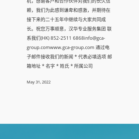
机，感谢客户和合作伙伴对我们的长久信
赖，我们为此感到谦卑和感激，并期待在
接下来的二十五年中继续与大家共同成
长。祝您万事顺意，汉华专业服务集团 联
系我们(HK) 852-2511 6868info@gca-
group.comwww.gca-group.com 通过电
子邮件接收我们的新闻 * 代表必填选项 邮
箱地址 * 名字 * 姓氏 * 所属公司
May 31, 2022