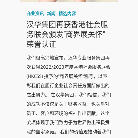
商业资讯
新闻
精选内容
汉华集团再获香港社会服
务联会颁发“商界展关怀”
荣誉认证
我们很高兴地宣布，汉华专业服务集团再
次获得2022/2023年度香港社会服务联会
(HKCSS) 授予的“商界展关怀”称号，以表
彰我们在履行企业社会责任方面所做出的
杰出努力。 在汉华集团，我们相信，我们
的成功不仅仅是关于财务收益，也关乎对
员工、客户和环境的福祉作出贡献。这个
奖项体现了我们致力于为世界做出积极贡
献的坚定承诺。 我们的价值观推动着我们