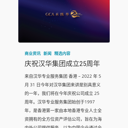
商业资讯
新闻
精选内容
庆祝汉华集团成立25周年
来自汉华专业服务集团 香港 – 2022 年 5
月 31 日今年对汉华集团来讲是别具意义
的一年，我们将在今年庆祝公司成立 25
周年。汉华专业服务集团始创于1997
年，是香港第一家由本地香港专业人士全
资拥有的全方位资产评估公司，旨在为海
内外公司提供服务。以为中国企业通过全