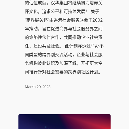
的估值成就，汉华集团将继续努力培养关
怀文化，追求公平和可持续发展！ 关于
“商界展关怀”由香港社会服务联会于2002
年策动，旨在促进商界与社会服务界之间
的策略性伙伴合作，共同推动企业社会责
任，建设共融社会。 此计划亦透过举办不
同类型的跨界别交流活动，企业与社会服
务机构彼此认识及加深了解，开拓更大空
间推行针对社会需要的跨界别社区计划。
March 20, 2023