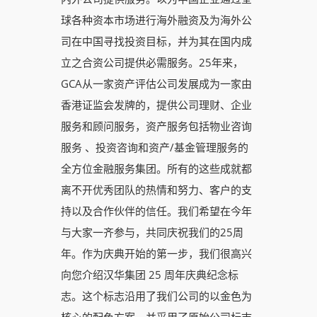
球各种资本市场进行海外融资及为海外公
司在中国寻找投资目标，并为其在国内成
立之合资公司提供必需服务。25年来，
GCA从一家资产评估公司发展成为一家由
香港证监会发牌的，提供公司理财、企业
服务和顾问服务，资产服务包括物业咨询
服务 、投资咨询和资产/基金管理服务的
全方位金融服务集团。所有的这些成就都
离不开优秀团队的热情和努力、客户的支
持以及合作伙伴的信任。我们希望在今年
与大家一齐参与，共同庆祝我们的25周
年。作为庆典开始的第一步，我们很高兴
向您介绍汉华集团 25 周年庆典纪念标
志。这个标志沿用了我们公司的以金色为
核心的配色方案，并采用了原始公司标志