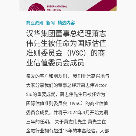
商业资讯
新闻
精选内容
汉华集团董事总经理萧志
伟先生被任命为国际估值
准则委员会（IVSC）的商
业估值委员会成员
亲爱的客户和朋友们， 我们非常高兴地与
大家分享我们的董事总经理萧志伟Victor
Siu的重要成就，萧志伟先生已被任命为
国际估值准则委员会（IVSC）的商业估值
委员会成员，并将于2024年4月开始为期
三年的任期。 关于萧志伟先生 萧先生在
金融行业拥有超过15年的丰富经验，大部