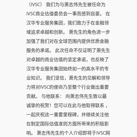
（IVSC） 我们为与萧志伟先生被任命为
IVSC商业估值委员会一事而感到自豪。 在
汉华专业服务集团，我们致力于在金融领
域追求卓越和创新。 萧先生的角色进一步
加强了我们对在全球范围内提供优质金融
服务的承诺。 此次任命不仅证明了萧先生
对卓越的商业估值的坚定承诺，也反映了
汉华专业服务集团始终如一的高水平的专
业知识。 我们坚信，萧先生的见解和领导
力将对IVSC的使命乃至整个行业做出重要
贡献。 与他联系： 向萧志伟先生致以最
诚挚的祝贺！您可以在此与他取得联系 ，
一起庆祝这一重要里程碑，并继续关注他
在制定国际估值准则方面所带来的积极影
响。 萧志伟先生的个人介绍即将于IVSC网