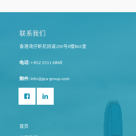
联系我们
香港湾仔軒尼詩道200
号8
楼
室
805
电话
:
+ 852 2511 6868
郵件
:
info@gca-group.com
首页