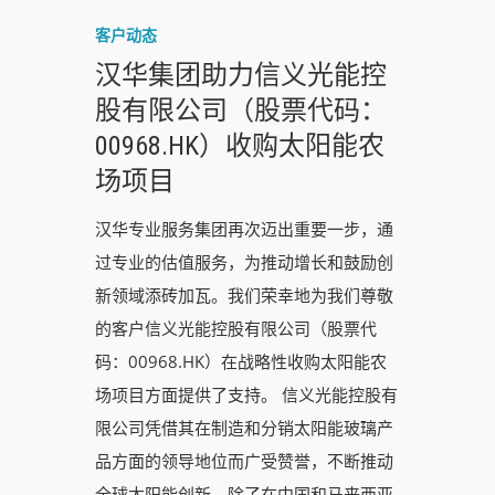
客户动态
汉华集团助力信义光能控
股有限公司（股票代码：
00968.HK）收购太阳能农
场项目
汉华专业服务集团再次迈出重要一步，通
过专业的估值服务，为推动增长和鼓励创
新领域添砖加瓦。我们荣幸地为我们尊敬
的客户信义光能控股有限公司（股票代
码：00968.HK）在战略性收购太阳能农
场项目方面提供了支持。 信义光能控股有
限公司凭借其在制造和分销太阳能玻璃产
品方面的领导地位而广受赞誉，不断推动
全球太阳能创新。除了在中国和马来西亚