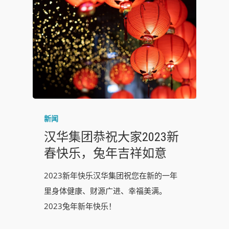
新闻
汉华集团恭祝大家2023新
春快乐，兔年吉祥如意
2023新年快乐汉华集团祝您在新的一年
里身体健康、财源广进、幸福美满。
2023兔年新年快乐！​