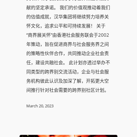
献的坚定承诺。 我们的价值观推动着我们
的估值成就，汉华集团将继续努力培养关
怀文化，追求公平和可持续发展！ 关于
“商界展关怀”由香港社会服务联会于2002
年策动，旨在促进商界与社会服务界之间
的策略性伙伴合作，共同推动企业社会责
任，建设共融社会。 此计划亦透过举办不
同类型的跨界别交流活动，企业与社会服
务机构彼此认识及加深了解，开拓更大空
间推行针对社会需要的跨界别社区计划。
March 20, 2023