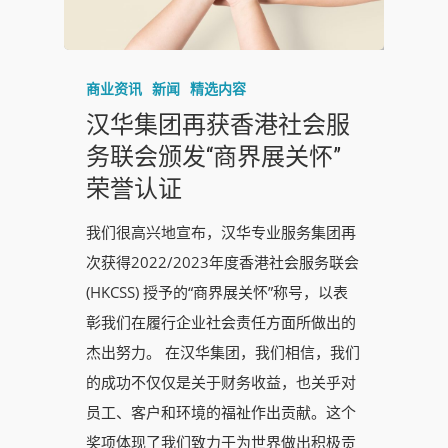
商业资讯
新闻
精选内容
汉华集团再获香港社会服
务联会颁发“商界展关怀”
荣誉认证
我们很高兴地宣布，汉华专业服务集团再
次获得2022/2023年度香港社会服务联会
(HKCSS) 授予的“商界展关怀”称号，以表
彰我们在履行企业社会责任方面所做出的
杰出努力。 在汉华集团，我们相信，我们
的成功不仅仅是关于财务收益，也关乎对
员工、客户和环境的福祉作出贡献。这个
奖项体现了我们致力于为世界做出积极贡