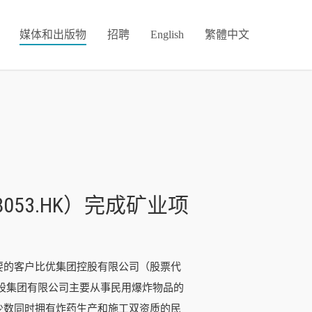
媒体和出版物
招聘
English
繁體中文
53.HK）完成矿业项
要的客户比优集团控股有限公司（股票代
优控股集团有限公司主要从事民用爆炸物品的
少数同时拥有炸药生产和施工双资质的民