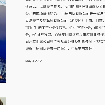
值意见，以供交易参考。我们的团队仔细审阅及分
公允的市场价值结论。 百德国际有限公司是一家总
香港交易及结算所有限公司（港交所）上市。目前
“集团”）的主营业务”) 包括：(i) 供应链业务；(ii) 租
务；(v) 证券投资。百德集团将继续以供应链业务
司及其附属公司则主要从事证券及期货条例（“SFO
诚祝百德国际未来一切顺利，生意节节高升！
May 3, 2022