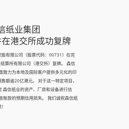
信纸业集团
重组并在港交所成功复牌
股有限公司（股票代码：00731）在完
交易及结算所有限公司（港交所）复牌。 森信
一直致力为本地及国际客户提供多元化的印
售额逾20亿港元。 对于这一特定项目，
的对 森信纸业的资产、厂房和设备进行估
评估应收账款的预期信用损失。 我们诚祝森信纸
绩！