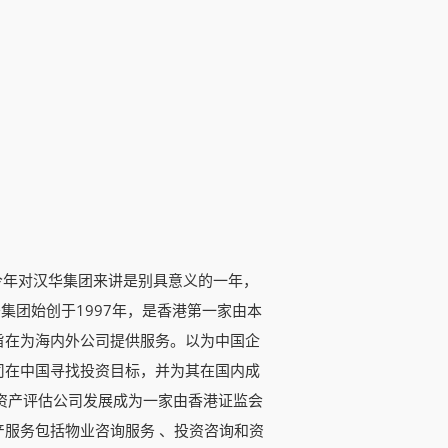
31 日今年对汉华集团来讲是别具意义的一年，
务集团始创于1997年，是香港第一家由本
旨在为海内外公司提供服务。以为中国企
司在中国寻找投资目标，并为其在国内成
家资产评估公司发展成为一家由香港证监会
服务包括物业咨询服务 、投资咨询和资