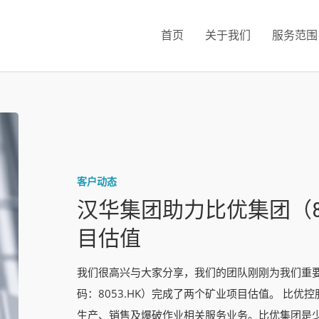
首页
关于我们
服务范围
客户动态
汉华集团助力比优集团（80
目估值
我们很高兴与大家分享，我们的团队刚刚为我们重
码：8053.HK）完成了两个矿业项目估值。 比
生产、销售及爆破作业相关服务业务。比优集团是