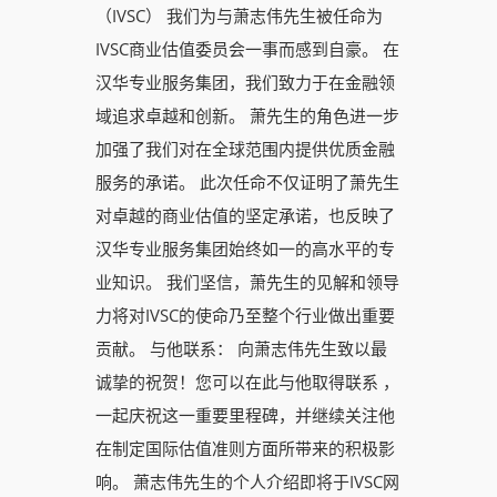
（IVSC） 我们为与萧志伟先生被任命为
IVSC商业估值委员会一事而感到自豪。 在
汉华专业服务集团，我们致力于在金融领
域追求卓越和创新。 萧先生的角色进一步
加强了我们对在全球范围内提供优质金融
服务的承诺。 此次任命不仅证明了萧先生
对卓越的商业估值的坚定承诺，也反映了
汉华专业服务集团始终如一的高水平的专
业知识。 我们坚信，萧先生的见解和领导
力将对IVSC的使命乃至整个行业做出重要
贡献。 与他联系： 向萧志伟先生致以最
诚挚的祝贺！您可以在此与他取得联系 ，
一起庆祝这一重要里程碑，并继续关注他
在制定国际估值准则方面所带来的积极影
响。 萧志伟先生的个人介绍即将于IVSC网