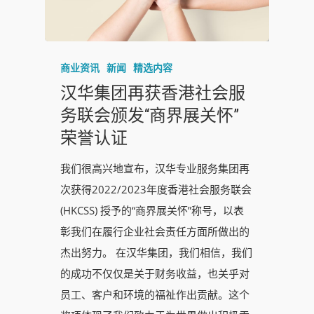
商业资讯
新闻
精选内容
汉华集团再获香港社会服
务联会颁发“商界展关怀”
荣誉认证
我们很高兴地宣布，汉华专业服务集团再
次获得2022/2023年度香港社会服务联会
(HKCSS) 授予的“商界展关怀”称号，以表
彰我们在履行企业社会责任方面所做出的
杰出努力。 在汉华集团，我们相信，我们
的成功不仅仅是关于财务收益，也关乎对
员工、客户和环境的福祉作出贡献。这个