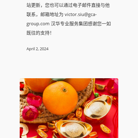
站更新，您也可以通过电子邮件直接与他
联系，邮箱地址为 victor.siu@gca-
group.com 汉华专业服务集团感谢您一如
既往的支持！
April 2, 2024