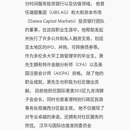
分时间服务投资银行以及估值领域。 他曾
任瑞银集团（UBS AG）和大和资本市场
（Daiwa Capital Markets）投资银行团队
的董事，在这段职业生涯中，他帮助发起
并执行了许多公共和私人融资交易，包括
亚太地区的IPO、并购、可转换债券等。
作为多伦多大学工商管理学的毕业生，萧
先生拥有特许金融分析师（CFA）以及美
国注册会计师（AICPA）资格。 除了他的
职业成就，萧先生也积极为社区做出贡
献。 目前他担任国际港澳303区九龙湾狮
子会会长，同时也是香港特别行政区民政
事务处观塘西分区副主席。 他不仅展现了
对专业卓越的承诺，还拥有对社区服务的
热忱。 汉华与国际估值准则委员会