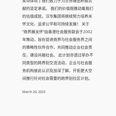
奖项体现了我们致力于为世界做出积极贡
献的坚定承诺。 我们的价值观推动着我们
的估值成就，汉华集团将继续努力培养关
怀文化，追求公平和可持续发展！ 关于
“商界展关怀”由香港社会服务联会于2002
年策动，旨在促进商界与社会服务界之间
的策略性伙伴合作，共同推动企业社会责
任，建设共融社会。 此计划亦透过举办不
同类型的跨界别交流活动，企业与社会服
务机构彼此认识及加深了解，开拓更大空
间推行针对社会需要的跨界别社区计划。
March 20, 2023