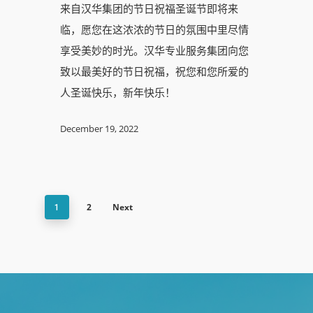
来自汉华集团的节日祝福圣诞节即将来
临，愿您在这浓浓的节日的氛围中里尽情
享受美妙的时光。汉华专业服务集团向您
致以最美好的节日祝福，祝您和您所爱的
人圣诞快乐，新年快乐！
December 19, 2022
2
Next
1