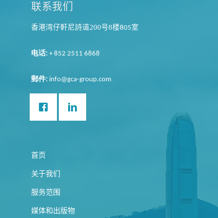
联系我们
香港湾仔軒尼詩道200
号8
楼
室
805
电话
:
+ 852 2511 6868
郵件
:
info@gca-group.com
首页
关于我们
服务范围
媒体和出版物