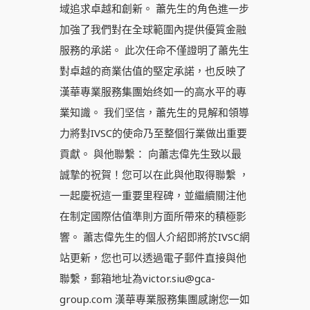
域追求卓越和創新。 蕭先生的角色進一步
加強了我們對在全球範圍內提供優質金融
服務的承諾。 此次任命不僅證明了蕭先生
對卓越的商業估值的堅定承諾，也反映了
漢華專業服務集團始终如一的高水平的專
業知識。 我们坚信，蕭先生的見解和領導
力將對IVSC的使命乃至整個行業做出重要
貢獻。 與他聯繫： 向蕭志偉先生致以最
誠摯的祝賀！您可以在此與他取得聯繫 ，
一起慶祝這一重要里程碑，並繼續關注他
在制定國際估值準則方面所帶來的積極影
響。 蕭志偉先生的個人介紹即將於IVSC網
站更新，您也可以透過電子郵件直接與他
聯繫，郵箱地址為victor.siu@gca-
group.com 漢華專業服務集團感謝您一如