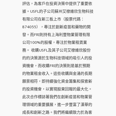
評估，為客戶在投資決策中提供了重要依
據。USFL的子公司蘇州艾棣維欣生物科技
有限公司在新三板上市（股票代碼：
874055），專注於創新疫苗和藥物的開
發。而FRI則持有上海利豐物業管理有限
公司100%的股權，專注於物業租賃業
務。 收購USFL及其子公司艾棣維欣股份
的的決策源於生物科技領域的吸引人的投
資機會，而收購FRI的決策則是基於預期
的物業租金收入。這些收購與金涌的長期
願景相符，即持續強化資金籌集和探索新
的投資機會，以實現股東回報的最大化。
此次合作標誌著我們在創新疫苗和物業管
理領域的重要擴展，進一步豐富了漢華的
成長和創新之路。我們將繼續致力於為客