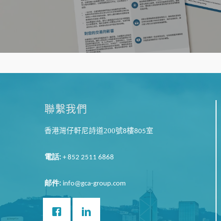
聯繫我們
香港灣仔軒尼詩道200
號
樓
室
8
805
電話
:
+ 852 2511 6868
邮件
:
info@gca-group.com