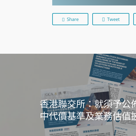
Share
Tweet
香港聯交所：就須予公
中代價基準及業務估值