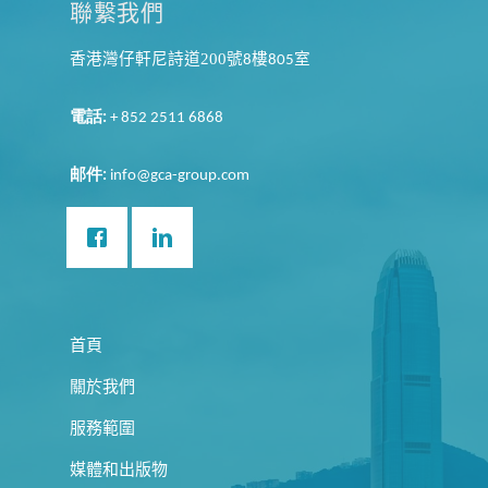
聯繫我們
香港灣仔軒尼詩道200
號
樓
室
8
805
電話
:
+ 852 2511 6868
邮件
:
info@gca-group.com
首頁
關於我們
服務範圍
媒體和出版物