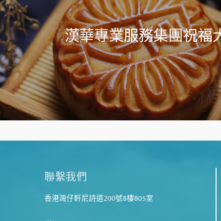
漢華專業服務集團祝福
聯繫我們
香港灣仔軒尼詩道200
號
樓
室
8
805