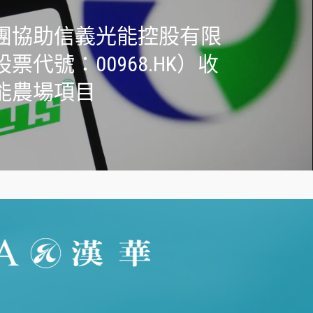
團協助信義光能控股有限
票代號：00968.HK）收
能農場項目