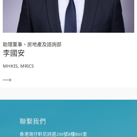
助理董事，房地產及諮詢部
李國安
MHKIS, MRICS
聯繫我們
香港灣仔軒尼詩道200
號
樓
室
8
805