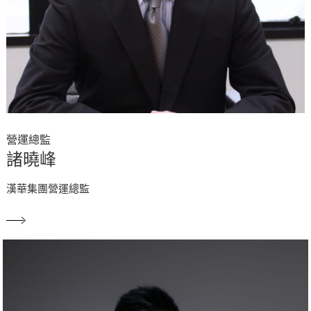
營運總監
諸曉峰
漢華集團營運總監