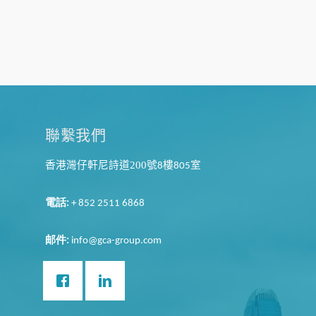
聯繫我們
香港灣仔軒尼詩道200
號
樓
室
8
805
電話
:
+ 852 2511 6868
邮件
:
info@gca-group.com